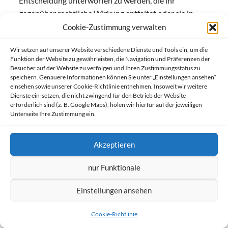
Entscheidung unterworfen zu werden, die ihr
gegenüber rechtliche Wirkung entfaltet oder sie in
ähnlicher Weise erheblich beeinträchtigt, sofern die
Cookie-Zustimmung verwalten
Entscheidung (1) nicht für den Abschluss oder die
Wir setzen auf unserer Website verschiedene Dienste und Tools ein, um die
Erfüllung eines Vertrags zwischen der betroffenen
Funktion der Website zu gewährleisten, die Navigation und Präferenzen der
Person und dem Verantwortlichen erforderlich ist,
Besucher auf der Website zu verfolgen und Ihren Zustimmungsstatus zu
oder (2) aufgrund von Rechtsvorschriften der Union
speichern. Genauere Informationen können Sie unter „Einstellungen ansehen“
einsehen sowie unserer Cookie-Richtlinie entnehmen. Insoweit wir weitere
oder der Mitgliedstaaten, denen der Verantwortliche
Dienste ein-setzen, die nicht zwingend für den Betrieb der Website
unterliegt, zulässig ist und diese Rechtsvorschriften
erforderlich sind (z. B. Google Maps), holen wir hierfür auf der jeweiligen
Unterseite Ihre Zustimmung ein.
angemessene Maßnahmen zur Wahrung der Rechte
und Freiheiten sowie der berechtigten Interessen der
betroffenen Person enthalten oder (3) mit
Akzeptieren
ausdrücklicher Einwilligung der betroffenen Person
erfolgt.
nur Funktionale
Ist die Entscheidung (1) für den Abschluss oder die
Einstellungen ansehen
Erfüllung eines Vertrags zwischen der betroffenen
Person und dem Verantwortlichen erforderlich oder
Cookie-Richtlinie
(2) erfolgt sie mit ausdrücklicher Einwilligung der