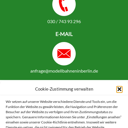
030 / 743 93 296
E-MAIL
anfrage@modellbahneninberlin.de
Cookie-Zustimmung verwalten
Google Maps: akzeptieren
Wir setzen auf unserer Website verschiedene Dienste und Tools ein, um die
Funktion der Website zu gewährleisten, die Navigation und Präferenzen der
Besucher auf der Website zu verfolgen und Ihren Zustimmungsstatus zu
Anbieter: Google Ireland Limited
speichern. Genauere Informationen können Sie unter „Einstellungen ansehen“
einsehen sowie unserer Cookie-Richtlinie entnehmen. Insoweit wir weitere
Bei der Nutzung dieses Dienstes werden Daten
Dienste ein-setzen, die nicht zwingend für den Betrieb der Website